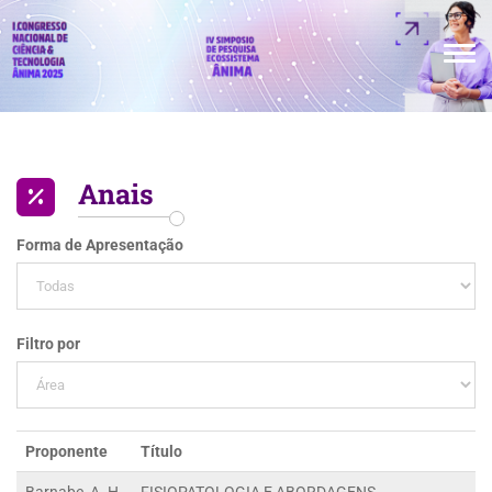
TOGG
Anais
Forma de Apresentação
Filtro por
Proponente
Título
Barnabe, A. H.
FISIOPATOLOGIA E ABORDAGENS