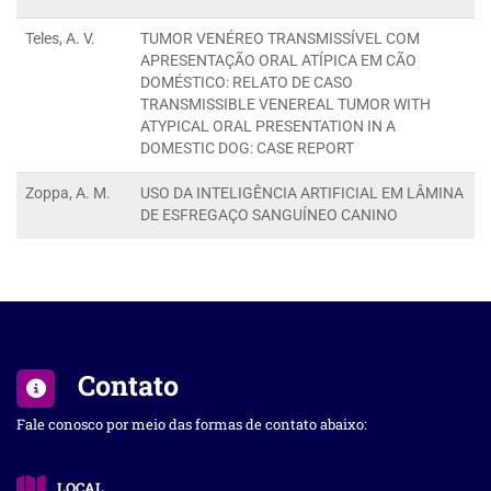
Teles, A. V.
TUMOR VENÉREO TRANSMISSÍVEL COM
APRESENTAÇÃO ORAL ATÍPICA EM CÃO
DOMÉSTICO: RELATO DE CASO
TRANSMISSIBLE VENEREAL TUMOR WITH
ATYPICAL ORAL PRESENTATION IN A
DOMESTIC DOG: CASE REPORT
Zoppa, A. M.
USO DA INTELIGÊNCIA ARTIFICIAL EM LÂMINA
DE ESFREGAÇO SANGUÍNEO CANINO
Contato
Fale conosco por meio das formas de contato abaixo:
LOCAL